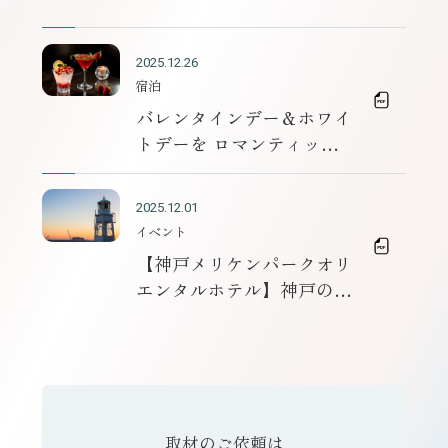
2025.12.26
宿泊
バレンタインデー＆ホワイ
トデーを ロマンティック
に彩る宿泊プランを販売
2025.12.01
イベント
【神戸メリケンパークオリ
エンタルホテル】神戸の海
を見守る、日本唯一の「ホ
テルに建つ公式灯
台」 “ひょうご安全の
日”の2026年1月17日
（土）に一般公開を実施
取材のご依頼は