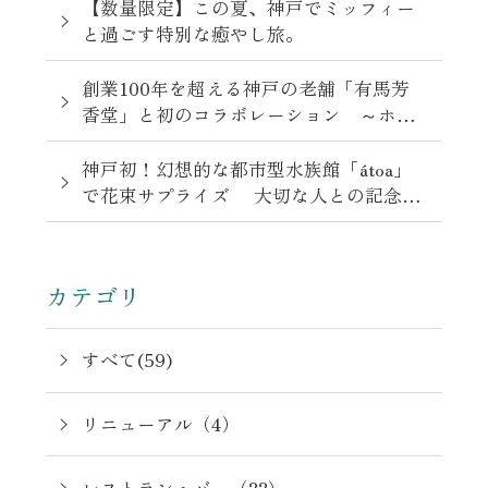
【数量限定】この夏、神戸でミッフィー
と過ごす特別な癒やし旅。
創業100年を超える神戸の老舗「有馬芳
香堂」と初のコラボレーション ～ホテ
ル最上階で味わう日常に華やぎを添える
ご褒美スイーツ「ナッツグラスアイス」
神戸初！幻想的な都市型水族館「átoa」
～
で花束サプライズ 大切な人との記念日
を彩る“アニバーサリーステイプラン”販
売
カテゴリ
すべて(59)
リニューアル（4）
レストラン・バー（22）