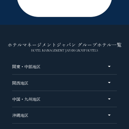
ホテルマネージメントジャパン グループホテル一覧
HOTEL MANAGEMENT JAPAN GROUP HOTELS
関東・中部地区
関西地区
オリエンタルホテル 東京ベイ
中国・九州地区
ホテル オリエンタル エクスプレス 銀座ウエスト
神戸メリケンパークオリエンタル ホテル
ホテル オリエンタル エクスプレス 東京蒲田
沖縄地区
なんばオリエンタルホテル
ハイアット リージェンシー 東京
オリエンタルホテル広島
オリエンタルホテル ユニバーサル・シティ
ヒルトン東京お台場