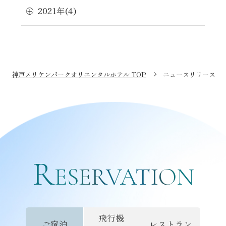
2021年(4)
神戸メリケンパークオリエンタルホテル TOP
ニュースリリース
R
ご予約
ESERVATION
飛行機
ご宿泊
レストラン