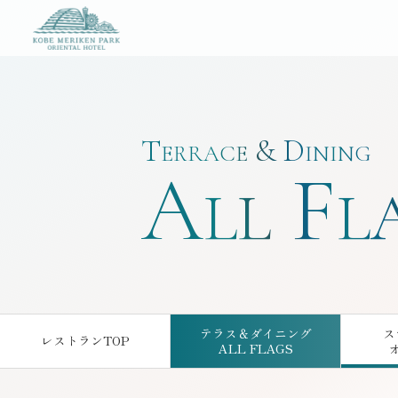
神戸メリケンパークオリエンタルホテル
T
&
D
ERRACE
INING
A
F
LL
L
テラス＆ダイニング
ス
レストランTOP
ALL FLAGS
はこちら
はこちら