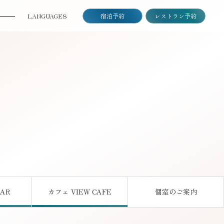
LANGUAGES
宿泊予約
レストラン予約
日本語
ENGLISH
한국어
中国（简体）
中國（繁體）
BAR
カフェ VIEW CAFE
個室のご案内
ちら
はこちら
はこちら