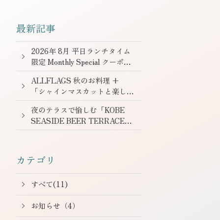
最新記事
2026年 8月 平日ランチタイム
限定 Monthly Special クーポ
ン
ALLFLAGS 秋のお料理 +
「シャインマスカットと楽しむ
オリエンタルオクトーバーフェ
夜のテラスで愉しむ「KOBE
スト」を開催 9月1日-11月3
SEASIDE BEER TERRACE」
日
6/15より新オプションプラン
提供開始！
カテゴリ
すべて(11)
お知らせ（4）