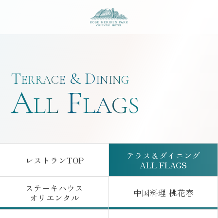
神戸メリケンパークオ
T
&
D
ERRACE
INING
A
F
LL
LAGS
テラス＆ダイニング
レストランTOP
ALL FLAGS
はこちら
はこちら
ステーキハウス
中国料理 桃花春
オリエンタル
はこちら
はこちら