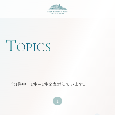
神戸メリケンパークオ
T
OPICS
全
1
件中 1件～1件を表示しています。
1