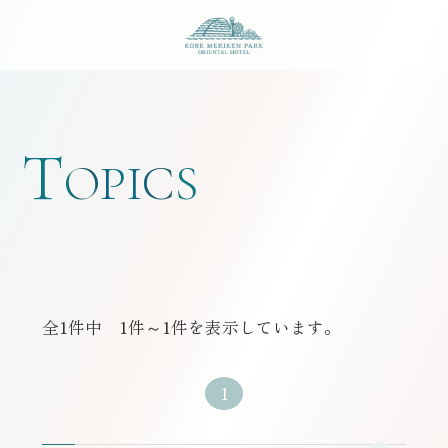
神戸メリケンパークオ
T
OPICS
全
1
件中 1件～1件を表示しています。
1