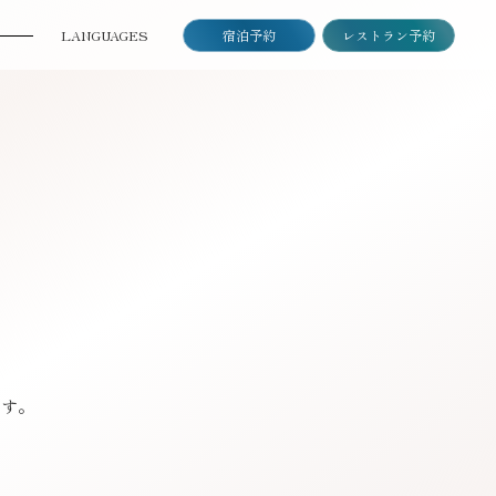
LANGUAGES
宿泊予約
レストラン予約
日本語
ENGLISH
한국어
中国（简体）
中國（繁體）
ます。