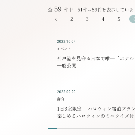
59
全
件中 51件～59件を表示していま
2
3
4
5
2022.10.04
イベント
神戸港を見守る日本で唯一「ホテルに建
一般公開
2022.09.20
宿泊
1日3室限定 「ハロウィン宿泊プラ
楽しめるハロウィンのミニクイズ付き 