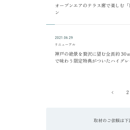
オープンエアのテラス席で楽しむ「KOBE
ン
2021.06.29
リニューアル
神戸の絶景を贅沢に望む全長約 30
で味わう限定特典がついたハイグレ
ム」を6月24日より販売開始
2
取材のご依頼は
下