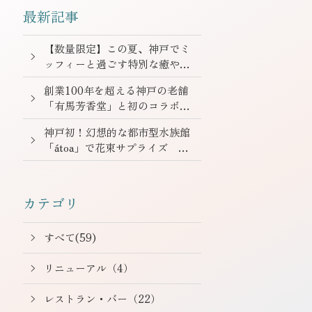
最新記事
【数量限定】この夏、神戸でミ
ッフィーと過ごす特別な癒やし
旅。
創業100年を超える神戸の老舗
「有馬芳香堂」と初のコラボレ
ーション ～ホテル最上階で味
神戸初！幻想的な都市型水族館
わう日常に華やぎを添えるご褒
「átoa」で花束サプライズ
美スイーツ「ナッツグラスアイ
大切な人との記念日を彩る“ア
ス」～
ニバーサリーステイプラン”販
売
カテゴリ
すべて(59)
リニューアル（4）
レストラン・バー（22）