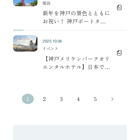
宿泊
日”の2026年1月17日
新年を神戸の景色とともに
（土）に一般公開を実施
お祝い！ 神戸ポートタワ
ーで初日の出を観賞できる
特別プランを販売
2025.10.06
イベント
【神戸メリケンパークオリ
エンタルホテル】日本で唯
一のホテル公式灯台を灯台
記念日11月1日（土）に一
般公開
1
2
3
4
5