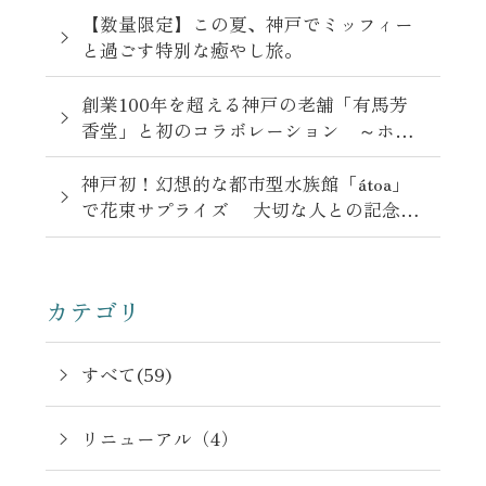
【数量限定】この夏、神戸でミッフィー
と過ごす特別な癒やし旅。
創業100年を超える神戸の老舗「有馬芳
香堂」と初のコラボレーション ～ホテ
ル最上階で味わう日常に華やぎを添える
ご褒美スイーツ「ナッツグラスアイス」
神戸初！幻想的な都市型水族館「átoa」
～
で花束サプライズ 大切な人との記念日
を彩る“アニバーサリーステイプラン”販
売
カテゴリ
すべて(59)
リニューアル（4）