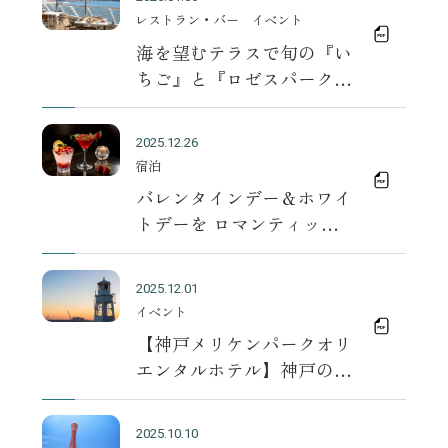
レストラン・バー
イベント
海を望むテラスで旬の『い
ちご』と『ロゼスパークリ
ング』を楽しむ春ランチ
“Seaside Spring Terrace”
2025.12.26
宿泊
バレンタインデー＆ホワイ
トデーを ロマンティック
に彩る宿泊プランを販売
2025.12.01
イベント
【神戸メリケンパークオリ
エンタルホテル】神戸の海
を見守る、日本唯一の「ホ
テルに建つ公式灯
2025.10.10
台」 “ひょうご安全の