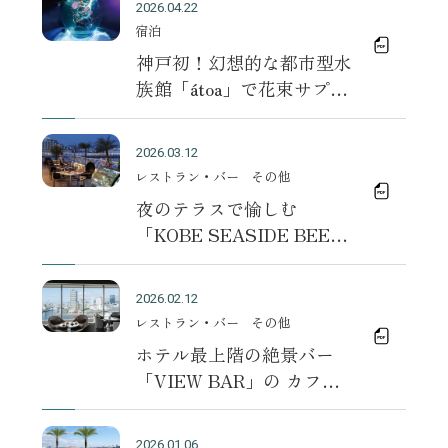
2026.04.22
やぎを添えるご褒美スイー
宿泊
ツ「ナッツグラスアイス」
神戸初！幻想的な都市型水
～
族館「átoa」で花束サプラ
イズ 大切な人との記念
日を彩る“アニバーサリー
2026.03.12
ステイプラン”販売
レストラン・バー
その他
夜のテラスで愉しむ
「KOBE SEASIDE BEER
TERRACE」開催 ～ 新オ
プション「Luxe French
2026.02.12
BBQ」で炭火グリル体験も
レストラン・バー
その他
～ 2026年3月12日（木）
ホテル最上階の絶景バー
予約開始／2026年5月1日
「VIEW BAR」の カフェ
（金） オープン
タイムページのサイトを公
開！
2026.01.06