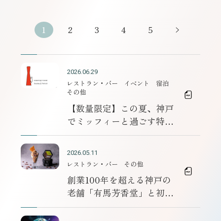
1
2
3
4
5
2026.06.29
レストラン・バー
イベント
宿泊
その他
【数量限定】この夏、神戸
でミッフィーと過ごす特別
な癒やし旅。
2026.05.11
レストラン・バー
その他
創業100年を超える神戸の
老舗「有馬芳香堂」と初の
コラボレーション ～ホテ
ル最上階で味わう日常に華