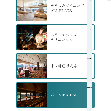
テラス＆ダイニング
ALL FLAGS
の詳細へ
ステーキハウス
オリエンタル
の詳細へ
中国料理 桃花春
の詳細へ
バー VIEW BAR
の詳細へ