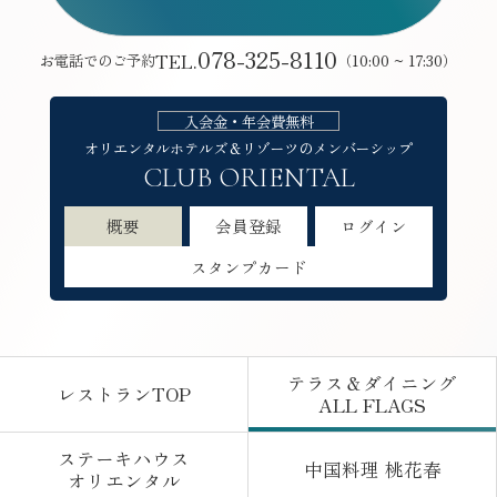
078-325-8110
TEL.
お電話でのご予約
（10:00 ~ 17:30）
入会金・年会費無料
オリエンタルホテルズ＆リゾーツの
メンバーシップ
CLUB ORIENTAL
概要
会員登録
ログイン
スタンプカード
テラス＆ダイニング
レストランTOP
ALL FLAGS
はこちら
はこちら
ステーキハウス
中国料理 桃花春
オリエンタル
はこちら
はこちら