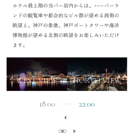
ホテル最上階の当バー店内からは、ハーバーラ
ンドの観覧車や都会的なビル群が望める西側の
眺望と、
神戸の象徴、神戸ポートタワーや海洋
博物館が望める北側の眺望をお楽しみいただけ
ます。
WEST VIEW
WEST VIEW
WEST VIEW
WEST VIEW
NORTH VIEW
NORTH VIEW
NORTH VIEW
NORTH VIEW
18:00
22:00