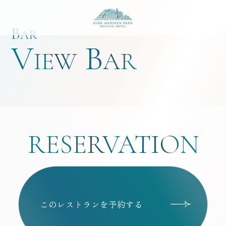
神戸メリケンパークオ
B
AR
V
B
IEW
AR
RESERVATION
ご予約
このレストランを予約する