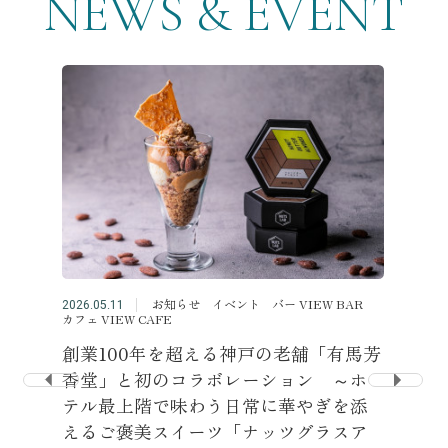
NEWS & EVENT
ニュース＆イベント
2026.07.23
VIEW CA
カフェ「
BAR
平素は神
愛顧いただ
お知らせ イベント バー VIEW BAR
2026.05.11
カフェ VIEW CAFE
テル
創業100年を超える神戸の老舗「有馬芳
香堂」と初のコラボレーション ～ホ
テル最上階で味わう日常に華やぎを添
えるご褒美スイーツ「ナッツグラスア